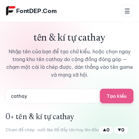
Bỏ qua tới nội dung
FontDEP.Com
☰
tên & kí tự cathay
Nhập tên của bạn để tạo chữ kiểu, hoặc chọn ngay
trong kho tên cathay do cộng đồng đóng góp —
chạm một cái là chép được, dán thẳng vào tên game
và mạng xã hội.
Tạo kiểu
0+ tên & kí tự cathay
Chạm để chép · vuốt like để đẩy tên hay lên đầu
0
0
▲
▼