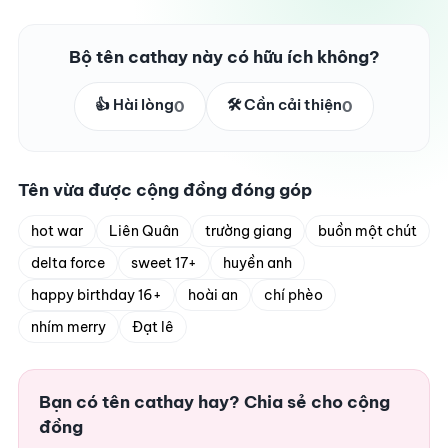
Bộ tên cathay này có hữu ích không?
👍 Hài lòng
🛠️ Cần cải thiện
0
0
Tên vừa được cộng đồng đóng góp
hot war
Liên Quân
trường giang
buồn một chút
delta force
sweet 17+
huyền anh
happy birthday 16+
hoài an
chí phèo
nhím merry
Đạt lê
Bạn có tên cathay hay? Chia sẻ cho cộng
đồng