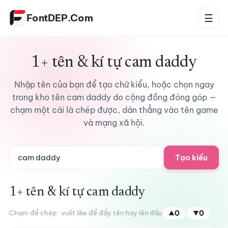
Bỏ qua tới nội dung
FontDEP.Com
☰
1+ tên & kí tự cam daddy
Nhập tên của bạn để tạo chữ kiểu, hoặc chọn ngay
trong kho tên cam daddy do cộng đồng đóng góp —
chạm một cái là chép được, dán thẳng vào tên game
và mạng xã hội.
Tạo kiểu
1+ tên & kí tự cam daddy
Chạm để chép · vuốt like để đẩy tên hay lên đầu
0
0
▲
▼