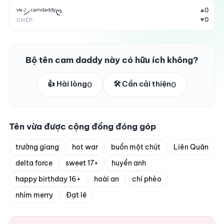
ᵛᶰシᶜᵃᵐㅤᵈᵃᵈᵈʸღ
0
▲
0
CHÉP
▼
Bộ tên cam daddy này có hữu ích không?
👍 Hài lòng
🛠️ Cần cải thiện
0
0
Tên vừa được cộng đồng đóng góp
trường giang
hot war
buồn một chút
Liên Quân
delta force
sweet 17+
huyền anh
happy birthday 16+
hoài an
chí phèo
nhím merry
Đạt lê