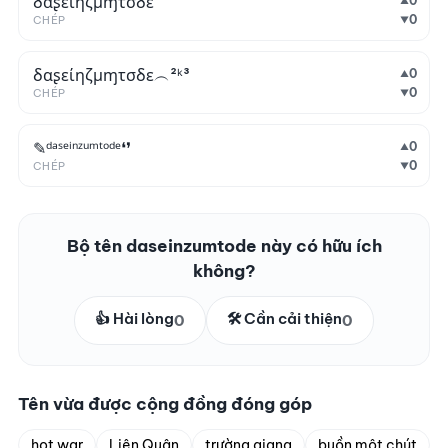
δαʂείηζμɱτσδε
0
▲
0
CHÉP
▼
δαʂείηζμɱτσδε︵²ᵏ³
0
▲
0
CHÉP
▼
✎ᵈᵃˢᵉⁱⁿᶻᵘᵐᵗᵒᵈᵉ❛❜
0
▲
0
CHÉP
▼
Bộ tên daseinzumtode này có hữu ích
không?
👍 Hài lòng
🛠️ Cần cải thiện
0
0
Tên vừa được cộng đồng đóng góp
hot war
Liên Quân
trường giang
buồn một chút