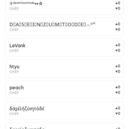
☥ᵈᵃˢᵉⁱⁿᶻᵘᵐᵗᵒᵈᵉ↭☆
0
▲
0
CHÉP
▼
D⃒A⃒S⃒E⃒I⃒N⃒Z⃒U⃒M⃒T⃒O⃒D⃒E⃒︵ᵏ¹¹
0
▲
0
CHÉP
▼
LeVank
0
▲
0
CHÉP
▼
htyu
0
▲
0
CHÉP
▼
peach
0
▲
0
CHÉP
▼
δάʂέίήζύɱτόδέ
0
▲
0
CHÉP
▼