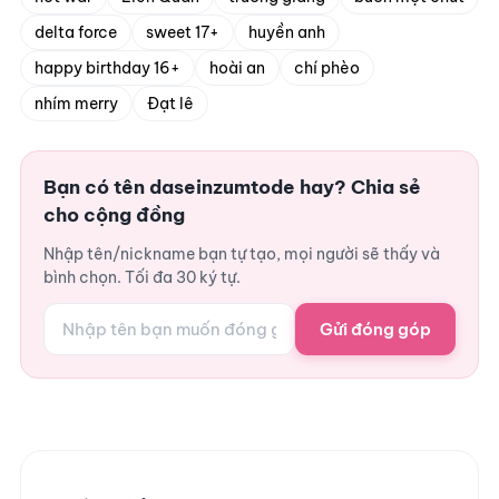
delta force
sweet 17+
huyền anh
happy birthday 16+
hoài an
chí phèo
nhím merry
Đạt lê
Bạn có tên daseinzumtode hay? Chia sẻ
cho cộng đồng
Nhập tên/nickname bạn tự tạo, mọi người sẽ thấy và
bình chọn. Tối đa 30 ký tự.
Gửi đóng góp