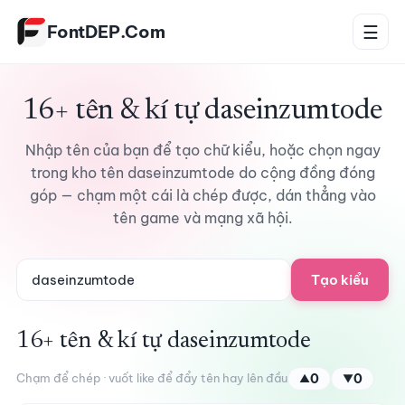
Bỏ qua tới nội dung
FontDEP.Com
☰
16+ tên & kí tự daseinzumtode
Nhập tên của bạn để tạo chữ kiểu, hoặc chọn ngay
trong kho tên daseinzumtode do cộng đồng đóng
góp — chạm một cái là chép được, dán thẳng vào
tên game và mạng xã hội.
Tạo kiểu
16+ tên & kí tự daseinzumtode
Chạm để chép · vuốt like để đẩy tên hay lên đầu
0
0
▲
▼