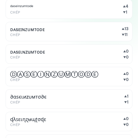
ᵈᵃˢᵉⁱⁿᶻᵘᵐᵗᵒᵈᵉ
4
▲
1
CHÉP
▼
ᴅᴀsᴇɪɴᴢᴜᴍᴛᴏᴅᴇ
13
▲
11
CHÉP
▼
ᴅᴀsᴇιɴzuмтoᴅᴇ
0
▲
0
CHÉP
▼
ⒹⒶⓈⒺⒾⓃⓏⓊⓂⓉⓄⒹⒺ
0
▲
0
CHÉP
▼
∂αѕєιиzυмтσ∂є
1
▲
1
CHÉP
▼
ɖλꜱɛɩɳʐʉɰʈσɖɛ
0
▲
0
CHÉP
▼