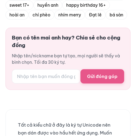
sweet 17+
huyền anh
happy birthday 16+
hoài an
chí phèo
nhím merry
Đạt lê
bá sàn
Bạn có tên mai anh hay? Chia sẻ cho cộng
đồng
Nhập tên/nickname bạn tự tạo, mọi người sẽ thấy và
bình chọn. Tối đa 30 ký tự.
Gửi đóng góp
Tất cả kiểu chữ ở đây là ký tự Unicode nên
bạn dán được vào hầu hết ứng dụng. Muốn