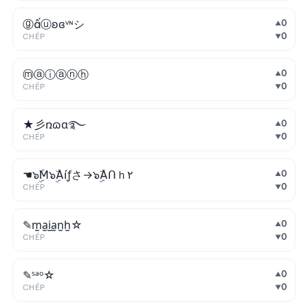
ⓖấⓤʚɞᵛᶰシ
0
▲
0
CHÉP
▼
ⓜⓐⓘⓐⓝⓗ
0
▲
0
CHÉP
▼
★彡ռɷɑ࿐
0
▲
0
CHÉP
▼
☚๖ۣۜM๖ۣۜAíƒさ→๖ۣۜAᑎｈ۲
0
▲
0
CHÉP
▼
✎m̫a̫i̫a̫n̫h̫☆
0
▲
0
CHÉP
▼
✎ˢᵃᵒ☆
0
▲
0
CHÉP
▼