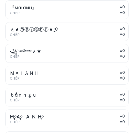
『мαιαин』
0
▲
0
CHÉP
▼
ミ★ⓜⓐⓘⓐⓝⓗ★彡
0
▲
0
CHÉP
▼
꧁༺ⁿᵐᵃミ★
0
▲
0
CHÉP
▼
ＭＡＩＡＮＨ
0
▲
0
CHÉP
▼
ｂắｎｎｇｕ
0
▲
0
CHÉP
▼
M༙A༙I༙A༙N༙H༙
0
▲
0
CHÉP
▼