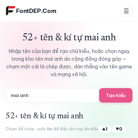
Bỏ qua tới nội dung
FontDEP.Com
☰
52+ tên & kí tự mai anh
Nhập tên của bạn để tạo chữ kiểu, hoặc chọn ngay
trong kho tên mai anh do cộng đồng đóng góp —
chạm một cái là chép được, dán thẳng vào tên game
và mạng xã hội.
Tạo kiểu
52+ tên & kí tự mai anh
Chạm để chép · vuốt like để đẩy tên hay lên đầu
1
0
▲
▼