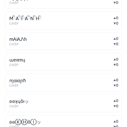
0
CHÉP
▼
MིAིIིAིNིHི
0
▲
0
CHÉP
▼
mᎪᎥᎪᏁh
0
▲
0
CHÉP
▼
ɯɐıɐnɥ
0
▲
0
CHÉP
▼
ɱɑɨɑɲħ
0
▲
0
CHÉP
▼
ʚɞʞɥôıッ
0
▲
0
CHÉP
▼
ʚɞⓀⒽôⒾッ
0
▲
0
▼