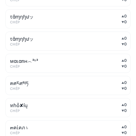
CHÉP
τâɱηɧưッ
0
▲
0
CHÉP
▼
τâɱㅤηɧưッ
0
▲
0
CHÉP
▼
мaιanн︵²ᵏ²
0
▲
0
CHÉP
▼
ฅศརศསཏ
0
▲
0
CHÉP
▼
ทɦỏ✘íų
0
▲
0
CHÉP
▼
๓คίคภ♄
0
▲
0
CHÉP
▼