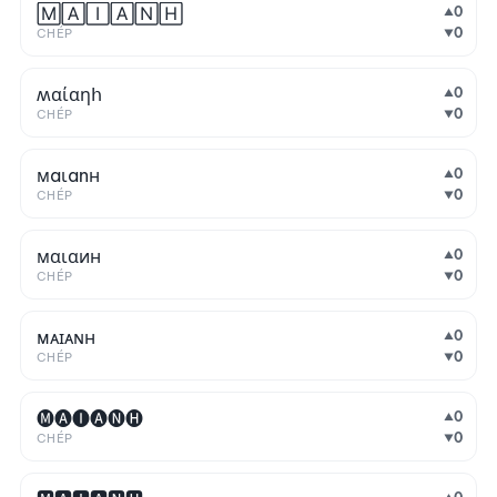
🄼🄰🄸🄰🄽🄷
0
▲
0
CHÉP
▼
ʍαίαηհ
0
▲
0
CHÉP
▼
мaιanн
0
▲
0
CHÉP
▼
мαιαин
0
▲
0
CHÉP
▼
ᴍᴀɪᴀɴʜ
0
▲
0
CHÉP
▼
🅜🅐🅘🅐🅝🅗
0
▲
0
CHÉP
▼