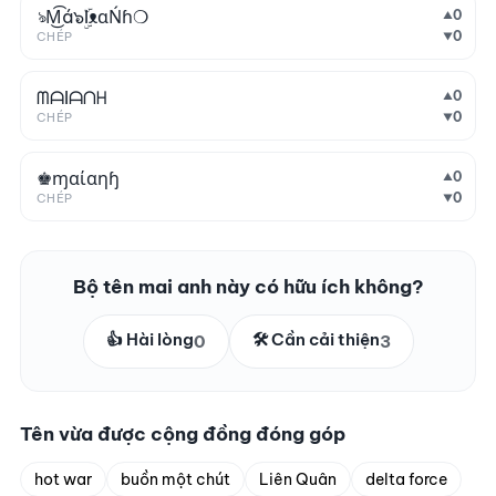
ঌM͜͡á๖ۣۜIᴥɑŃɦ❍
0
▲
0
CHÉP
▼
ᗰᗩIᗩᑎᕼ
0
▲
0
CHÉP
▼
♚ɱαίαηɧ
0
▲
0
CHÉP
▼
Bộ tên mai anh này có hữu ích không?
👍 Hài lòng
🛠️ Cần cải thiện
0
3
Tên vừa được cộng đồng đóng góp
hot war
buồn một chút
Liên Quân
delta force