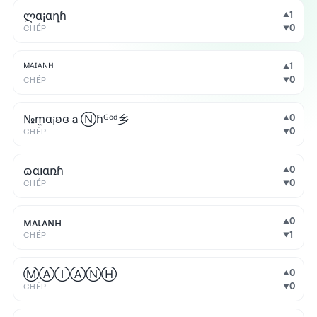
ლɑ¡ɑղɦ
1
▲
0
CHÉP
▼
ᴹᴬᴵᴬᴺᴴ
1
▲
0
CHÉP
▼
№m̫α¡ʚɞａⓃɦᴳᵒᵈ乡
0
▲
0
CHÉP
▼
ɷɑıɑռɦ
0
▲
0
CHÉP
▼
мᴀιᴀɴн
0
▲
1
CHÉP
▼
ⓂⒶⒾⒶⓃⒽ
0
▲
0
CHÉP
▼