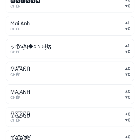
🅼🅰🅸🅰🅽🅷
0
▲
0
CHÉP
▼
Mai Anh
1
▲
0
CHÉP
▼
ッm̰̃๖ۣۜA¡◆αＮ๖ۣۜHᵹ
1
▲
0
CHÉP
▼
M̐A̐I̐A̐N̐H̐
0
▲
0
CHÉP
▼
M̤̮A̤̮I̤̮A̤̮N̤̮H̤̮
0
▲
0
CHÉP
▼
M̺͆A̺͆I̺͆A̺͆N̺͆H̺͆
0
▲
0
CHÉP
▼
M҈A҈I҈A҈N҈H҈
0
▲