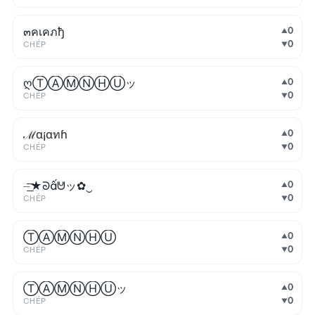
๓คเคภђ
0
▲
0
CHÉP
▼
ღⓉⒶⓂⓃⒽⓊッ
0
▲
0
CHÉP
▼
ℳα¡αทɦ
0
▲
0
CHÉP
▼
⏤͟͟͞͞★ᘐấᕰッ✿‿
0
▲
0
CHÉP
▼
ⓉⒶⓂⓃⒽⓊ
0
▲
0
CHÉP
▼
ⓉⒶⓂⓃⒽⓊッ
0
▲
0
CHÉP
▼