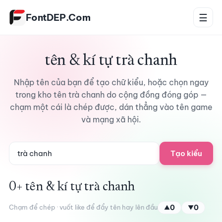
Bỏ qua tới nội dung
FontDEP.Com
☰
tên & kí tự trà chanh
Nhập tên của bạn để tạo chữ kiểu, hoặc chọn ngay
trong kho tên trà chanh do cộng đồng đóng góp —
chạm một cái là chép được, dán thẳng vào tên game
và mạng xã hội.
Tạo kiểu
0+ tên & kí tự trà chanh
Chạm để chép · vuốt like để đẩy tên hay lên đầu
0
0
▲
▼