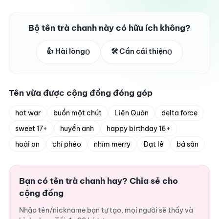
Bộ tên trà chanh này có hữu ích không?
👍 Hài lòng
🛠️ Cần cải thiện
0
0
Tên vừa được cộng đồng đóng góp
hot war
buồn một chút
Liên Quân
delta force
sweet 17+
huyền anh
happy birthday 16+
hoài an
chí phèo
nhím merry
Đạt lê
bá sàn
Bạn có tên trà chanh hay? Chia sẻ cho
cộng đồng
Nhập tên/nickname bạn tự tạo, mọi người sẽ thấy và