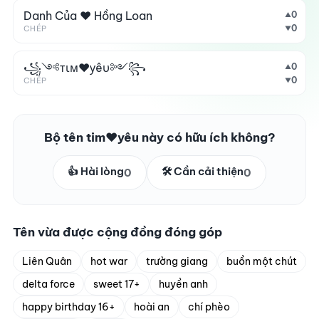
Danh Của ♥️ Hồng Loan
0
▲
0
CHÉP
▼
꧁༺тιм❤️уêυ༻꧂
0
▲
0
CHÉP
▼
Bộ tên tim❤️yêu này có hữu ích không?
👍 Hài lòng
🛠️ Cần cải thiện
0
0
Tên vừa được cộng đồng đóng góp
Liên Quân
hot war
trường giang
buồn một chút
delta force
sweet 17+
huyền anh
happy birthday 16+
hoài an
chí phèo