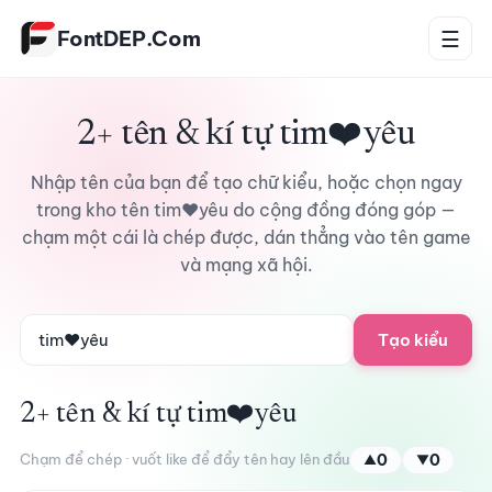
Bỏ qua tới nội dung
FontDEP.Com
☰
2+ tên & kí tự tim❤️yêu
Nhập tên của bạn để tạo chữ kiểu, hoặc chọn ngay
trong kho tên tim❤️yêu do cộng đồng đóng góp —
chạm một cái là chép được, dán thẳng vào tên game
và mạng xã hội.
Tạo kiểu
2+ tên & kí tự tim❤️yêu
Chạm để chép · vuốt like để đẩy tên hay lên đầu
0
0
▲
▼