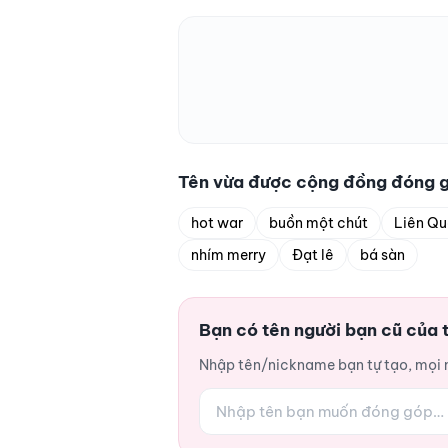
Tên vừa được cộng đồng đóng 
hot war
buồn một chút
Liên Q
nhím merry
Đạt lê
bá sàn
Bạn có tên người bạn cũ của 
Nhập tên/nickname bạn tự tạo, mọi ng