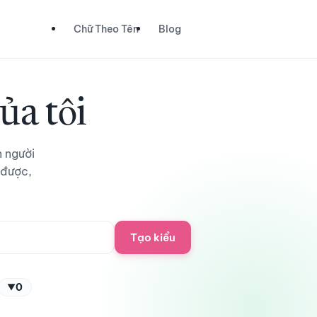
Chữ Theo Tên
Blog
ủa tôi
n người
 được,
Tạo kiểu
0
▼