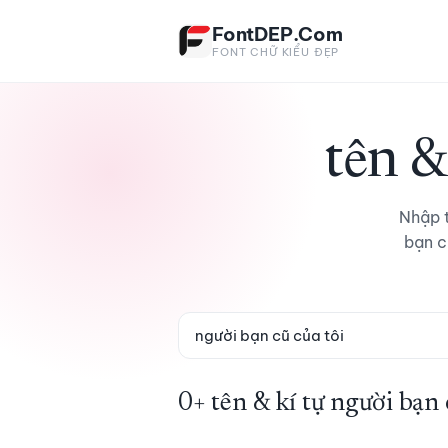
Bỏ qua tới nội dung
FontDEP.Com
FONT CHỮ KIỂU ĐẸP
tên &
Nhập t
bạn c
0+ tên & kí tự người bạn 