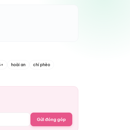
6+
hoài an
chí phèo
Gửi đóng góp