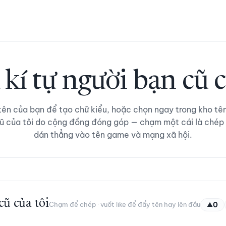
 kí tự người bạn cũ c
ên của bạn để tạo chữ kiểu, hoặc chọn ngay trong kho tê
ũ của tôi do cộng đồng đóng góp — chạm một cái là chép
dán thẳng vào tên game và mạng xã hội.
cũ của tôi
Chạm để chép · vuốt like để đẩy tên hay lên đầu
0
▲