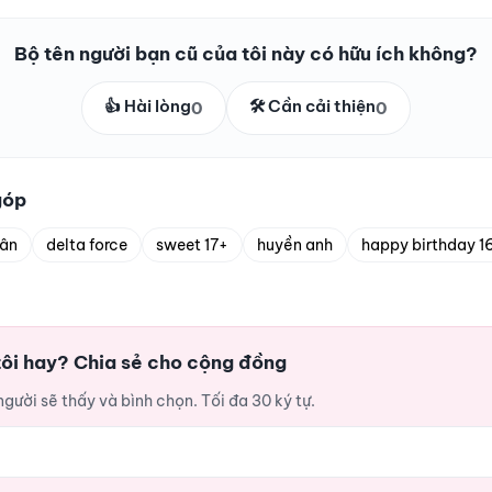
Bộ tên người bạn cũ của tôi này có hữu ích không?
👍 Hài lòng
🛠️ Cần cải thiện
0
0
góp
uân
delta force
sweet 17+
huyền anh
happy birthday 1
tôi hay? Chia sẻ cho cộng đồng
ười sẽ thấy và bình chọn. Tối đa 30 ký tự.