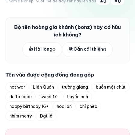
Chạm để chép · vuốt like để đẩy tên hay lên đầu
0
0
▲
▼
Bộ tên hoàng gia khánh (bonz) này có hữu
ích không?
👍 Hài lòng
🛠️ Cần cải thiện
0
0
Tên vừa được cộng đồng đóng góp
hot war
Liên Quân
trường giang
buồn một chút
delta force
sweet 17+
huyền anh
happy birthday 16+
hoài an
chí phèo
nhím merry
Đạt lê