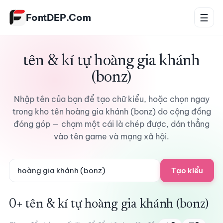
Bỏ qua tới nội dung
FontDEP.Com
☰
tên & kí tự hoàng gia khánh
(bonz)
Nhập tên của bạn để tạo chữ kiểu, hoặc chọn ngay
trong kho tên hoàng gia khánh (bonz) do cộng đồng
đóng góp — chạm một cái là chép được, dán thẳng
vào tên game và mạng xã hội.
Tạo kiểu
0+ tên & kí tự hoàng gia khánh (bonz)