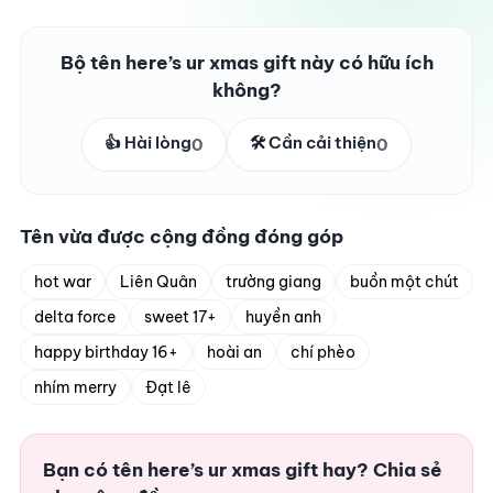
Bộ tên here’s ur xmas gift này có hữu ích
không?
👍 Hài lòng
🛠️ Cần cải thiện
0
0
Tên vừa được cộng đồng đóng góp
hot war
Liên Quân
trường giang
buồn một chút
delta force
sweet 17+
huyền anh
happy birthday 16+
hoài an
chí phèo
nhím merry
Đạt lê
Bạn có tên here’s ur xmas gift hay? Chia sẻ