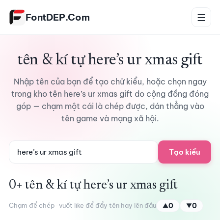
Bỏ qua tới nội dung
FontDEP.Com
☰
tên & kí tự here’s ur xmas gift
Nhập tên của bạn để tạo chữ kiểu, hoặc chọn ngay
trong kho tên here’s ur xmas gift do cộng đồng đóng
góp — chạm một cái là chép được, dán thẳng vào
tên game và mạng xã hội.
Tạo kiểu
0+ tên & kí tự here’s ur xmas gift
Chạm để chép · vuốt like để đẩy tên hay lên đầu
0
0
▲
▼