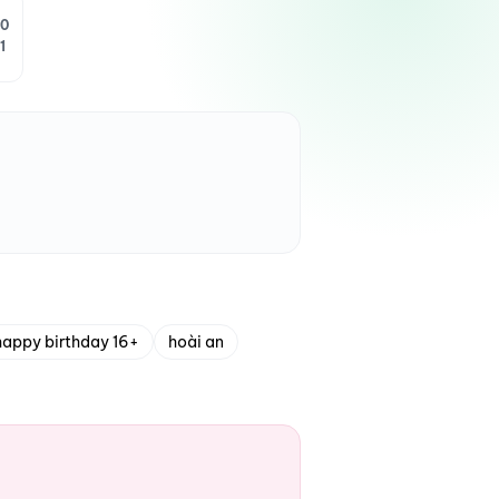
0
1
happy birthday 16+
hoài an