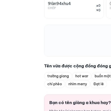
9!àn94кhu4
0
▲
CHÉP
0
▼
Tên vừa được cộng đồng đóng 
trường giang
hot war
buồn một
chí phèo
nhím merry
Đạt lê
Bạn có tên giàng a khua hay