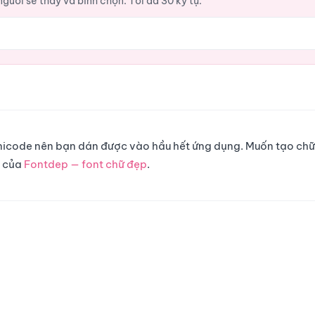
ười sẽ thấy và bình chọn. Tối đa 30 ký tự.
 Unicode nên bạn dán được vào hầu hết ứng dụng. Muốn tạo chữ
g của
Fontdep — font chữ đẹp
.