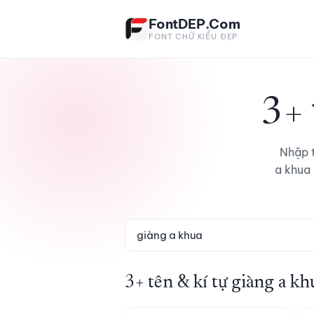
Bỏ qua tới nội dung
FontDEP.Com
FONT CHỮ KIỂU ĐẸP
3+ 
Nhập t
a khua
3+ tên & kí tự giàng a kh