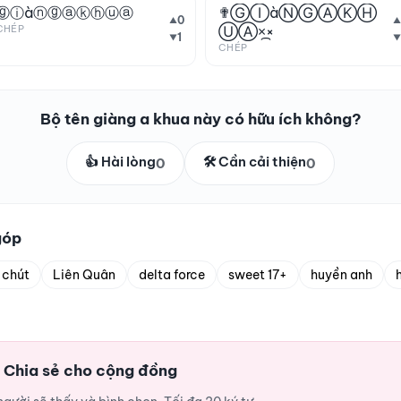
ⓖⓘàⓝⓖⓐⓚⓗⓤⓐ
✟ⒼⒾàⓃⒼⒶⓀⒽ
0
▲
▲
CHÉP
ⓊⒶ×᷼×
1
▼
▼
CHÉP
Bộ tên giàng a khua này có hữu ích không?
👍 Hài lòng
🛠️ Cần cải thiện
0
0
góp
 chút
Liên Quân
delta force
sweet 17+
huyền anh
? Chia sẻ cho cộng đồng