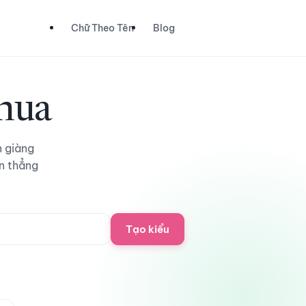
Chữ Theo Tên
Blog
khua
n giàng
n thẳng
Tạo kiểu