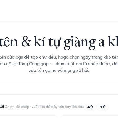
tên & kí tự giàng a 
ên của bạn để tạo chữ kiểu, hoặc chọn ngay trong kho tê
 do cộng đồng đóng góp — chạm một cái là chép được, dá
vào tên game và mạng xã hội.
ua
Chạm để chép · vuốt like để đẩy tên hay lên đầu
0
0
▲
▼