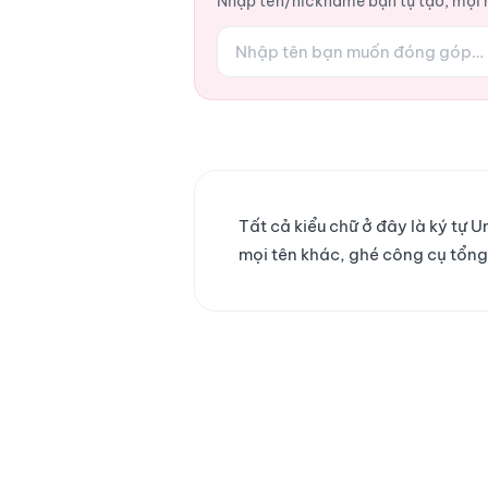
Nhập tên/nickname bạn tự tạo, mọi ng
Tất cả kiểu chữ ở đây là ký tự
mọi tên khác, ghé công cụ tổn