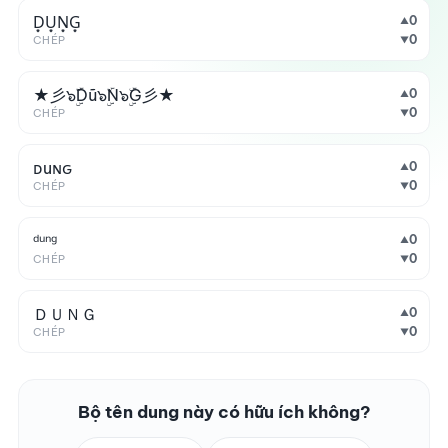
D͙U͙N͙G͙
0
▲
0
CHÉP
▼
★彡๖ۣۜDũ๖ۣۜN๖ۣۜG彡★
0
▲
0
CHÉP
▼
ᴅuɴԍ
0
▲
0
CHÉP
▼
ᵈᵘⁿᵍ
0
▲
0
CHÉP
▼
ＤＵＮＧ
0
▲
0
CHÉP
▼
Bộ tên dung này có hữu ích không?