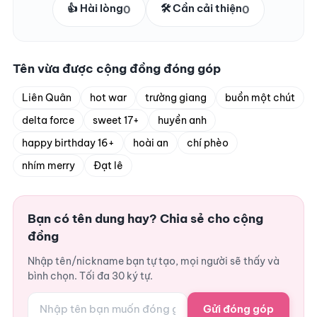
👍 Hài lòng
🛠️ Cần cải thiện
0
0
Tên vừa được cộng đồng đóng góp
Liên Quân
hot war
trường giang
buồn một chút
delta force
sweet 17+
huyền anh
happy birthday 16+
hoài an
chí phèo
nhím merry
Đạt lê
Bạn có tên dung hay? Chia sẻ cho cộng
đồng
Nhập tên/nickname bạn tự tạo, mọi người sẽ thấy và
bình chọn. Tối đa 30 ký tự.
Gửi đóng góp