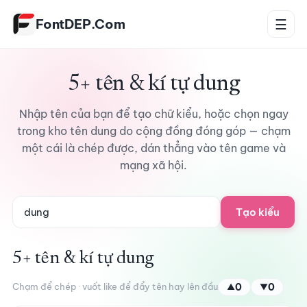
Bỏ qua tới nội dung
FontDEP.Com
☰
5+ tên & kí tự dung
Nhập tên của bạn để tạo chữ kiểu, hoặc chọn ngay
trong kho tên dung do cộng đồng đóng góp — chạm
một cái là chép được, dán thẳng vào tên game và
mạng xã hội.
Tạo kiểu
5+ tên & kí tự dung
Chạm để chép · vuốt like để đẩy tên hay lên đầu
0
0
▲
▼