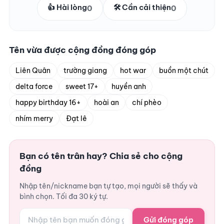
👍 Hài lòng
🛠️ Cần cải thiện
0
0
Tên vừa được cộng đồng đóng góp
Liên Quân
trường giang
hot war
buồn một chút
delta force
sweet 17+
huyền anh
happy birthday 16+
hoài an
chí phèo
nhím merry
Đạt lê
Bạn có tên trân hay? Chia sẻ cho cộng
đồng
Nhập tên/nickname bạn tự tạo, mọi người sẽ thấy và
bình chọn. Tối đa 30 ký tự.
Gửi đóng góp