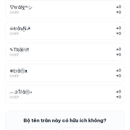
▽ŧгâN͟ᵛᶰシ
0
▲
0
CHÉP
▼
☠ŧɾâ๖ۣۜN☭
0
▲
0
CHÉP
▼
✎TƦâ⒩☨
0
▲
0
CHÉP
▼
❄էɾâⓝᴥ
0
▲
0
CHÉP
▼
︵✰Ťŕâⓝ◦
0
▲
0
CHÉP
▼
Bộ tên trân này có hữu ích không?