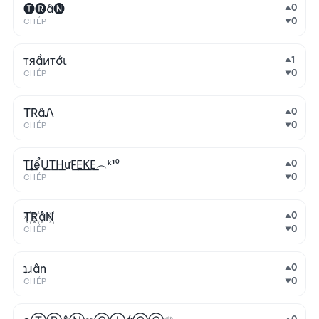
🅣🅡â🅝
0
▲
0
CHÉP
▼
тяầитớι
1
▲
0
CHÉP
▼
TRâᏁ
0
▲
0
CHÉP
▼
T͟I͟ểU͟T͟H͟ưF͟E͟K͟E͟︵ᵏ¹⁰
0
▲
0
CHÉP
▼
T꙰R꙰âN꙰
0
▲
0
CHÉP
▼
ʇɹân
0
▲
0
CHÉP
▼