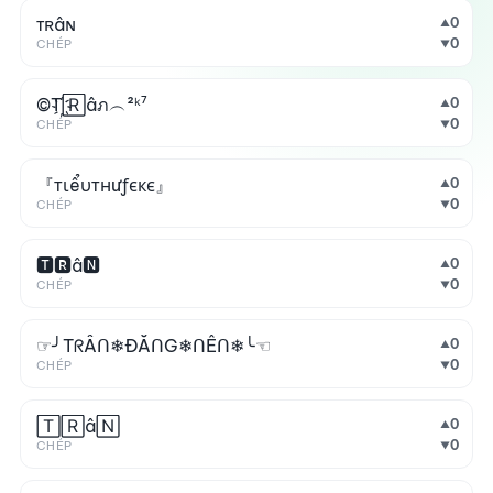
ᴛʀâɴ
0
▲
0
CHÉP
▼
©T҉🅁âภ︵²ᵏ⁷
0
▲
0
CHÉP
▼
『тιểυтнưƒєкє』
0
▲
0
CHÉP
▼
🆃🆁â🅽
0
▲
0
CHÉP
▼
☞╯TᖇẦᑎ❄ĐĂᑎG❄ᑎÊᑎ❄╰☜
0
▲
0
CHÉP
▼
🅃🅁â🄽
0
▲
0
CHÉP
▼