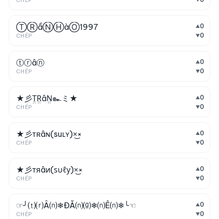
CHÉP
ⓉⓇầⓃⒽàⓄ1997
0
▲
0
CHÉP
▼
ⓣⓡâⓝ
0
▲
0
CHÉP
▼
★彡T̤̮R̤̮âN̤̮๛ミ★
0
▲
0
CHÉP
▼
★彡тʀâɴㅤ(suʟʏ)×͜×
0
▲
0
CHÉP
▼
★彡тяâиㅤ(ѕυℓу)×͜×
0
▲
0
CHÉP
▼
☞╯⒯⒭Ầ⒩❄ĐĂ⒩⒢❄⒩Ê⒩❄╰☜
0
▲
0
CHÉP
▼