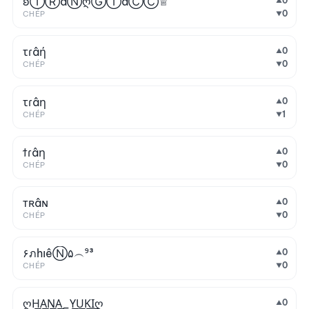
ʚⓉⓇâⓃღⒼⒾáⒸⒸ♕
0
▲
0
CHÉP
▼
τɾâή
0
▲
0
CHÉP
▼
τɾâη
0
▲
1
CHÉP
▼
ϯɾâη
0
▲
0
CHÉP
▼
тʀâɴ
0
▲
0
CHÉP
▼
۶ภhıêⓃ۵︵⁹³
0
▲
0
CHÉP
▼
ღH͟͟A͟͟N͟͟A͟͟_Y͟͟U͟͟K͟͟I͟͟ღ
0
▲