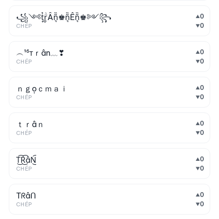
꧁༺t̘̟̼̉̈́͐͋͌̊r̼̯̤̈ͭ̃ͨ̆Ần͉̠̙͉̗̺̋̋̔ͧ̊♚n͉̠̙͉̗̺̋̋̔ͧ̊Ên͉̠̙͉̗̺̋̋̔ͧ̊♚༻꧂
0
▲
0
CHÉP
▼
︵¹⁶тｒân﹏❣
0
▲
0
CHÉP
▼
ｎｇọｃｍａｉ
0
▲
0
CHÉP
▼
ｔｒâｎ
0
▲
0
CHÉP
▼
T͜͡R͜͡âN͜͡
0
▲
0
CHÉP
▼
Tᖇâᑎ
0
▲
0
CHÉP
▼