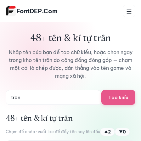
Bỏ qua tới nội dung
FontDEP.Com
☰
48+ tên & kí tự trân
Nhập tên của bạn để tạo chữ kiểu, hoặc chọn ngay
trong kho tên trân do cộng đồng đóng góp — chạm
một cái là chép được, dán thẳng vào tên game và
mạng xã hội.
Tạo kiểu
48+ tên & kí tự trân
Chạm để chép · vuốt like để đẩy tên hay lên đầu
2
0
▲
▼