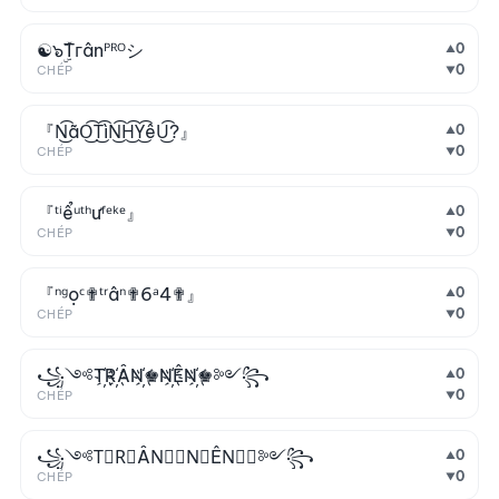
☯๖ۣۜTгânᴾᴿᴼシ
0
▲
0
CHÉP
▼
『N͜͡ãO͜͡T͜͡ìN͜͡H͜͡Y͜͡êU͜͡?』
0
▲
0
CHÉP
▼
『ᵗⁱểᵘᵗʰưᶠᵉᵏᵉ』
0
▲
0
CHÉP
▼
『ⁿᵍọᶜ✟ᵗʳâⁿ✟6ᵃ4✟』
0
▲
0
CHÉP
▼
꧁༺T҉R҉ẦN҉♚N҉ÊN҉♚༻꧂
0
▲
0
CHÉP
▼
꧁༺T⃒R⃒ẦN⃒♚N⃒ÊN⃒♚༻꧂
0
▲
0
CHÉP
▼