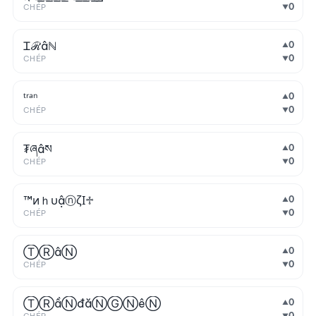
0
CHÉP
▼
Ꮖℛâℕ
0
▲
0
CHÉP
▼
ᵗʳᵃⁿ
0
▲
0
CHÉP
▼
₮ཞâས
0
▲
0
CHÉP
▼
™иｈυậⓝζӀ♱
0
▲
0
CHÉP
▼
ⓉⓇâⓃ
0
▲
0
CHÉP
▼
ⓉⓇầⓃđăⓃⒼⓃêⓃ
0
▲
0
▼