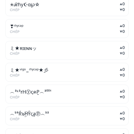
✭ℛɦƴ☪α℘☆
0
▲
0
CHÉP
▼
❣ʳʰʸᶜᵃᵖ
0
▲
0
CHÉP
▼
ミ★ʀɪᴇɴɴッ
0
▲
0
CHÉP
▼
ミ★ᵛⁱᵍᵒ_ʳʰʸᶜᵃᵖ★彡
0
▲
0
CHÉP
▼
︵²ᵏ²rᕼⓨςคP͙︵²⁰⁰¹
0
▲
0
CHÉP
▼
︵⁹³Ŕ๖ۣۜHŶςa̫ⓟ︵⁹²
0
▲
0
CHÉP
▼