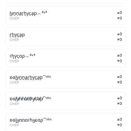
l̠y̠n̠n̠a̠r̠h̠y̠c̠a̠p̠︵²ᵏ⁴
0
▲
0
CHÉP
▼
r̫h̫y̫c̫a̫p̫
0
▲
0
CHÉP
▼
ɾɧγςαρ︵²ᵏ³
0
▲
0
CHÉP
▼
ʚɞl̫y̫n̫n̫a̫r̫h̫y̫c̫a̫p̫⁀ᶦᵈᵒᶫ
0
▲
0
CHÉP
▼
ʚɞl̸y̸n̸n̸a̸r̸h̸y̸c̸a̸p̸⁀ᶦᵈᵒᶫ
0
▲
0
CHÉP
▼
ʚɞɭყռռɑɾɦყɕɑρ⁀ᶦᵈᵒᶫ
0
▲
0
CHÉP
▼