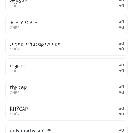
ཞཏƴ໒ศ♇
0
▲
0
CHÉP
▼
ＲＨＹＣＡＰ
0
▲
0
CHÉP
▼
.•♫•♬•ɾɦџɕɑϼ•♬•♫•.
0
▲
0
CHÉP
▼
ɾɦყɕɑρ
0
▲
0
CHÉP
▼
гђץ ςคק
0
▲
0
CHÉP
▼
R̆H̆Y̆C̆ĂP̆
0
▲
0
CHÉP
▼
ʚɞl̤̈ÿ̤n̤̈n̤̈ä̤r̤̈ḧ̤ÿ̤c̤̈ä̤p̤̈⁀ᶦᵈᵒᶫ
0
▲