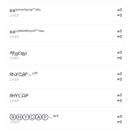
ʚɞˡʸⁿⁿᵃʳʰʸᶜᵃᵖ⁀ᶦᵈᵒᶫ
0
▲
0
CHÉP
▼
ʚɞᴸᵞᴺᴺᴬᴿᴴᵞᶜᴬᴾ⁀ᶦᵈᵒᶫ
0
▲
0
CHÉP
▼
ཞɧყƈą℘
0
▲
0
CHÉP
▼
ᖇᏂᎩᏣᎯᎵ︵ᵏ¹⁰
0
▲
0
CHÉP
▼
ᖇᕼYᑕᗩᑭ
0
▲
0
CHÉP
▼
ⓇⒽⓎⒸⒶⓅ︵²ᵏ⁴
0
▲
0
CHÉP
▼