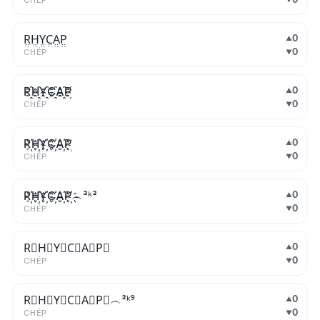
CHÉP
R̤̮H̤̮Y̤̮C̤̮A̤̮P̤̮
0
▲
0
CHÉP
▼
R҈H҈Y҈C҈A҈P҈
0
▲
0
CHÉP
▼
R҉H҉Y҉C҉A҉P҉
0
▲
0
CHÉP
▼
R҉H҉Y҉C҉A҉P҉︵²ᵏ²
0
▲
0
CHÉP
▼
R⃒H⃒Y⃒C⃒A⃒P⃒
0
▲
0
CHÉP
▼
R⃟H⃟Y⃟C⃟A⃟P⃟︵²ᵏ⁹
0
▲
0
CHÉP
▼