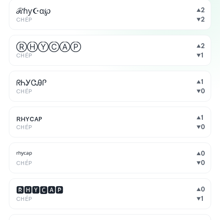
ℛɦƴ☪α℘
2
▲
2
CHÉP
▼
ⓇⒽⓎⒸⒶⓅ
2
▲
1
CHÉP
▼
ᖇᏂᎩᏣᎯᎵ
1
▲
0
CHÉP
▼
ʀнʏcᴀᴘ
1
▲
0
CHÉP
▼
ʳʰʸᶜᵃᵖ
0
▲
0
CHÉP
▼
🆁🅷🆈🅲🅰🅿
0
▲
1
CHÉP
▼