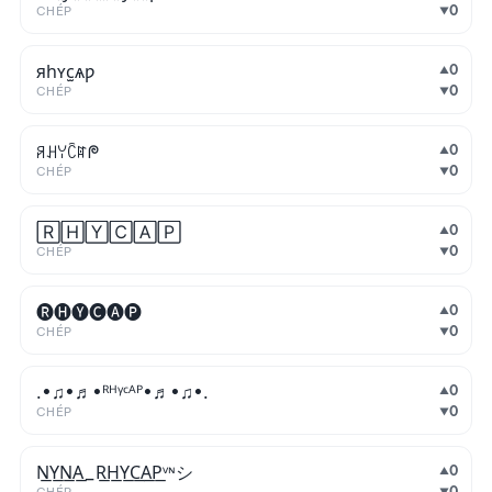
0
CHÉP
▼
яһʏc̫ѧƿ
0
▲
0
CHÉP
▼
ꋪꃅꌩꉓꍏᖘ
0
▲
0
CHÉP
▼
🅁🄷🅈🄲🄰🄿
0
▲
0
CHÉP
▼
🅡🅗🅨🅒🅐🅟
0
▲
0
CHÉP
▼
.•♫•♬•ᴿᴴᵞᶜᴬᴾ•♬•♫•.
0
▲
0
CHÉP
▼
N͟Y͟N͟A͟_R͟H͟Y͟C͟A͟P͟ᵛᶰシ
0
▲
0
▼