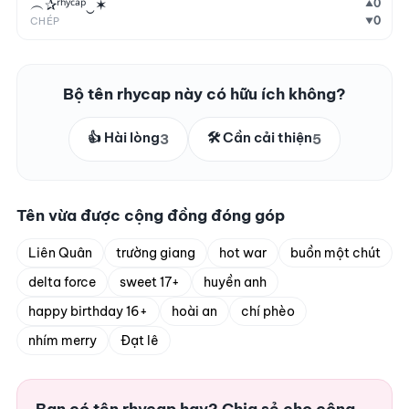
︵✰ʳʰʸᶜᵃᵖ‿✶
0
▲
0
CHÉP
▼
Bộ tên rhycap này có hữu ích không?
👍 Hài lòng
🛠️ Cần cải thiện
3
5
Tên vừa được cộng đồng đóng góp
Liên Quân
trường giang
hot war
buồn một chút
delta force
sweet 17+
huyền anh
happy birthday 16+
hoài an
chí phèo
nhím merry
Đạt lê