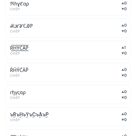
ℜɦɣℭɑρ
0
▲
0
CHÉP
▼
ℛℋᎽℂᎯℙ
0
▲
0
CHÉP
▼
R͜͡H͜͡Y͜͡C͜͡A͜͡P͜͡
1
▲
0
CHÉP
▼
R͛H͛Y͛C͛A͛P͛
0
▲
0
CHÉP
▼
ɾɧγςαρ
0
▲
0
CHÉP
▼
๖ۣۜR๖ۣۜH๖ۣۜY๖ۣۜC๖ۣۜA๖ۣۜP
0
▲
0
CHÉP
▼