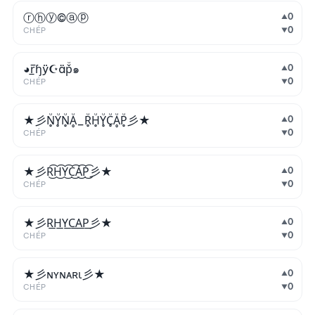
ⓡⓗⓨ©ⓐⓟ
0
▲
0
CHÉP
▼
◕r̲̅ɧÿ☪äp̱̱̬̻̞̩͎̌ͦ̏๑
0
▲
0
CHÉP
▼
★彡N̥ͦY̥ͦN̥ͦḀͦ_R̥ͦH̥ͦY̥ͦC̥ͦḀͦP̥ͦ彡★
0
▲
0
CHÉP
▼
★彡R͜͡H͜͡Y͜͡C͜͡A͜͡P͜͡彡★
0
▲
0
CHÉP
▼
★彡R͟H͟Y͟C͟A͟P͟彡★
0
▲
0
CHÉP
▼
★彡ɴʏɴᴀʀι彡★
0
▲
0
CHÉP
▼