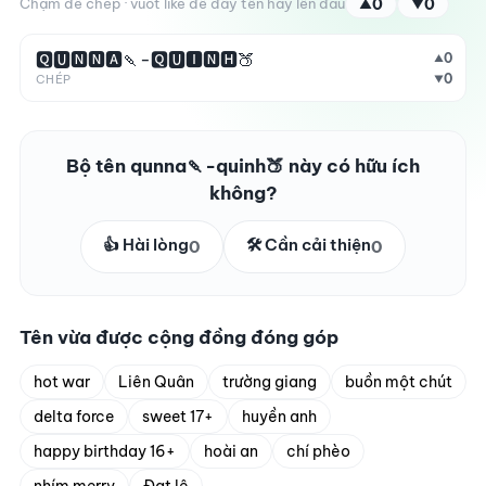
Chạm để chép · vuốt like để đẩy tên hay lên đầu
0
0
▲
▼
🆀🆄🅽🅽🅰🍡-🆀🆄🅸🅽🅷🍑
0
▲
0
CHÉP
▼
Bộ tên qunna🍡-quinh🍑 này có hữu ích
không?
👍 Hài lòng
🛠️ Cần cải thiện
0
0
Tên vừa được cộng đồng đóng góp
hot war
Liên Quân
trường giang
buồn một chút
delta force
sweet 17+
huyền anh
happy birthday 16+
hoài an
chí phèo