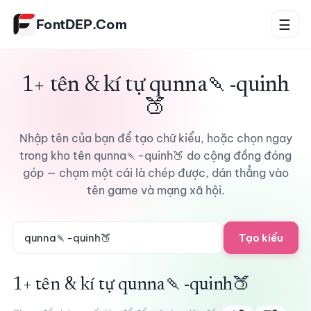
Bỏ qua tới nội dung
FontDEP.Com
☰
1+ tên & kí tự qunna🍡-quinh
🍑
Nhập tên của bạn để tạo chữ kiểu, hoặc chọn ngay
trong kho tên qunna🍡-quinh🍑 do cộng đồng đóng
góp — chạm một cái là chép được, dán thẳng vào
tên game và mạng xã hội.
Tạo kiểu
1+ tên & kí tự qunna🍡-quinh🍑