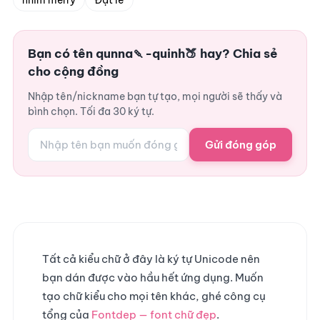
nhím merry
Đạt lê
Bạn có tên qunna🍡-quinh🍑 hay? Chia sẻ
cho cộng đồng
Nhập tên/nickname bạn tự tạo, mọi người sẽ thấy và
bình chọn. Tối đa 30 ký tự.
Gửi đóng góp
Tất cả kiểu chữ ở đây là ký tự Unicode nên
bạn dán được vào hầu hết ứng dụng. Muốn
tạo chữ kiểu cho mọi tên khác, ghé công cụ
tổng của
Fontdep — font chữ đẹp
.