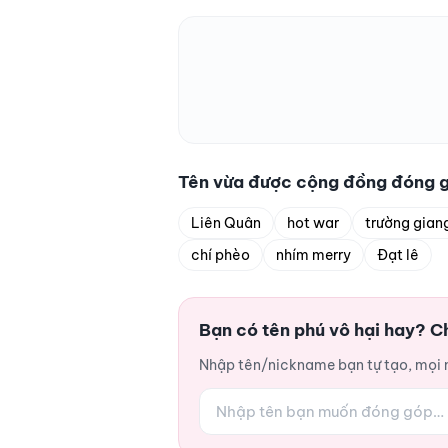
Tên vừa được cộng đồng đóng 
Liên Quân
hot war
trường gian
chí phèo
nhím merry
Đạt lê
Bạn có tên phú vô hại hay? C
Nhập tên/nickname bạn tự tạo, mọi ng