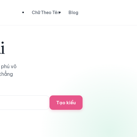
Chữ Theo Tên
Blog
i
 phú vô
 thẳng
Tạo kiểu