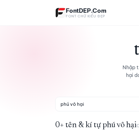
Bỏ qua tới nội dung
FontDEP.Com
FONT CHỮ KIỂU ĐẸP
Nhập t
hại d
0+ tên & kí tự phú vô hại
C