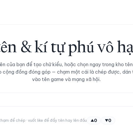
tên & kí tự phú vô hạ
ên của bạn để tạo chữ kiểu, hoặc chọn ngay trong kho tên
o cộng đồng đóng góp — chạm một cái là chép được, dán
vào tên game và mạng xã hội.
hạm để chép · vuốt like để đẩy tên hay lên đầu
0
0
▲
▼