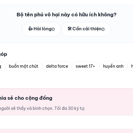
Bộ tên phú vô hại này có hữu ích không?
👍 Hài lòng
🛠️ Cần cải thiện
0
0
góp
g
buồn một chút
delta force
sweet 17+
huyền anh
hia sẻ cho cộng đồng
ười sẽ thấy và bình chọn. Tối đa 30 ký tự.