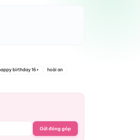
happy birthday 16+
hoài an
Gửi đóng góp