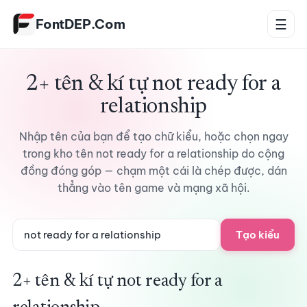
Bỏ qua tới nội dung
FontDEP.Com
☰
2+ tên & kí tự not ready for a
relationship
Nhập tên của bạn để tạo chữ kiểu, hoặc chọn ngay
trong kho tên not ready for a relationship do cộng
đồng đóng góp — chạm một cái là chép được, dán
thẳng vào tên game và mạng xã hội.
Tạo kiểu
2+ tên & kí tự not ready for a