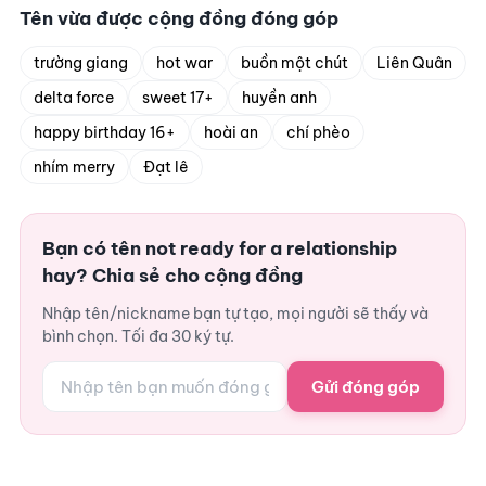
Tên vừa được cộng đồng đóng góp
trường giang
hot war
buồn một chút
Liên Quân
delta force
sweet 17+
huyền anh
happy birthday 16+
hoài an
chí phèo
nhím merry
Đạt lê
Bạn có tên not ready for a relationship
hay? Chia sẻ cho cộng đồng
Nhập tên/nickname bạn tự tạo, mọi người sẽ thấy và
bình chọn. Tối đa 30 ký tự.
Gửi đóng góp