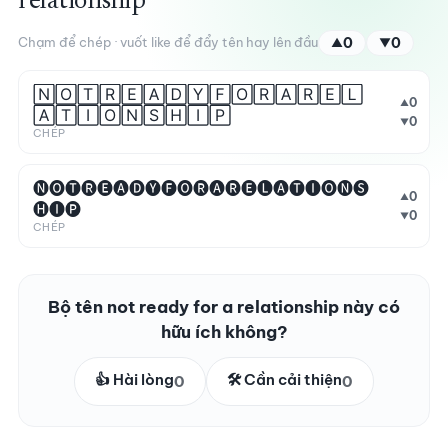
relationship
Chạm để chép · vuốt like để đẩy tên hay lên đầu
0
0
▲
▼
🄽🄾🅃🅁🄴🄰🄳🅈🄵🄾🅁🄰🅁🄴🄻
0
▲
🄰🅃🄸🄾🄽🅂🄷🄸🄿
0
▼
CHÉP
🅝🅞🅣🅡🅔🅐🅓🅨🅕🅞🅡🅐🅡🅔🅛🅐🅣🅘🅞🅝🅢
0
▲
🅗🅘🅟
0
▼
CHÉP
Bộ tên not ready for a relationship này có
hữu ích không?
👍 Hài lòng
🛠️ Cần cải thiện
0
0