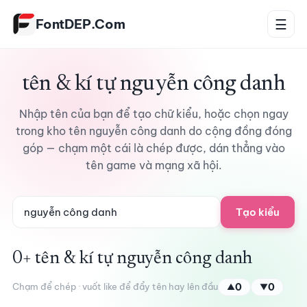
Bỏ qua tới nội dung
FontDEP.Com
☰
tên & kí tự nguyễn công danh
Nhập tên của bạn để tạo chữ kiểu, hoặc chọn ngay
trong kho tên nguyễn công danh do cộng đồng đóng
góp — chạm một cái là chép được, dán thẳng vào
tên game và mạng xã hội.
Tạo kiểu
0+ tên & kí tự nguyễn công danh
Chạm để chép · vuốt like để đẩy tên hay lên đầu
0
0
▲
▼