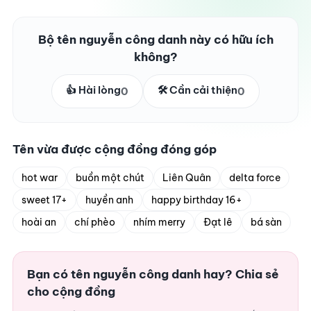
Bộ tên nguyễn công danh này có hữu ích
không?
👍 Hài lòng
🛠️ Cần cải thiện
0
0
Tên vừa được cộng đồng đóng góp
hot war
buồn một chút
Liên Quân
delta force
sweet 17+
huyền anh
happy birthday 16+
hoài an
chí phèo
nhím merry
Đạt lê
bá sàn
Bạn có tên nguyễn công danh hay? Chia sẻ
cho cộng đồng