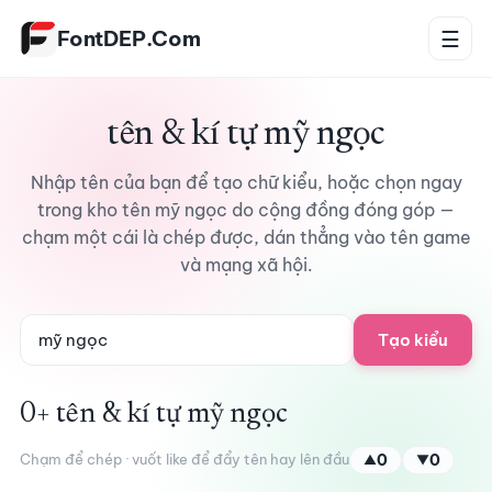
Bỏ qua tới nội dung
FontDEP.Com
☰
tên & kí tự mỹ ngọc
Nhập tên của bạn để tạo chữ kiểu, hoặc chọn ngay
trong kho tên mỹ ngọc do cộng đồng đóng góp —
chạm một cái là chép được, dán thẳng vào tên game
và mạng xã hội.
Tạo kiểu
0+ tên & kí tự mỹ ngọc
Chạm để chép · vuốt like để đẩy tên hay lên đầu
0
0
▲
▼