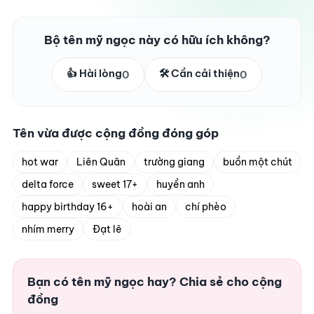
Bộ tên mỹ ngọc này có hữu ích không?
👍 Hài lòng
🛠️ Cần cải thiện
0
0
Tên vừa được cộng đồng đóng góp
hot war
Liên Quân
trường giang
buồn một chút
delta force
sweet 17+
huyền anh
happy birthday 16+
hoài an
chí phèo
nhím merry
Đạt lê
Bạn có tên mỹ ngọc hay? Chia sẻ cho cộng
đồng