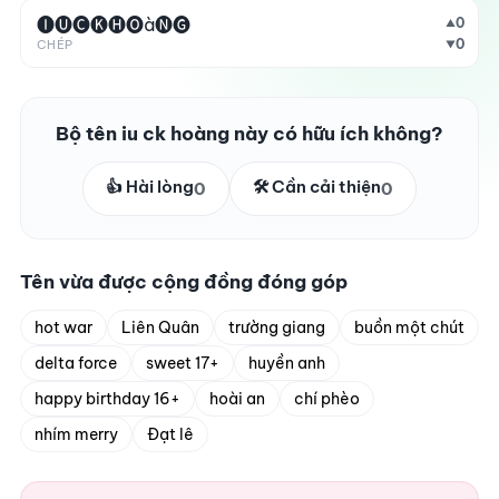
🅘🅤🅒🅚🅗🅞à🅝🅖
0
▲
0
CHÉP
▼
Bộ tên iu ck hoàng này có hữu ích không?
👍 Hài lòng
🛠️ Cần cải thiện
0
0
Tên vừa được cộng đồng đóng góp
hot war
Liên Quân
trường giang
buồn một chút
delta force
sweet 17+
huyền anh
happy birthday 16+
hoài an
chí phèo
nhím merry
Đạt lê