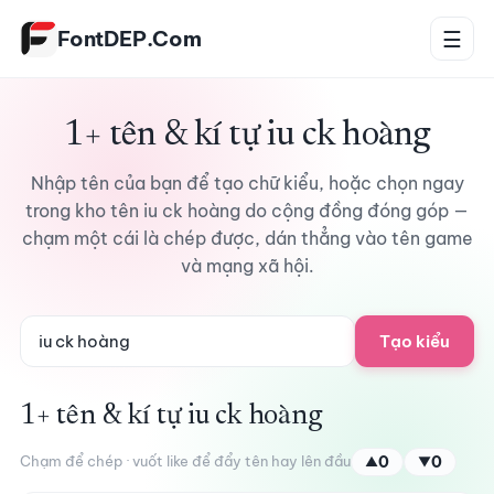
Bỏ qua tới nội dung
FontDEP.Com
☰
1+ tên & kí tự iu ck hoàng
Nhập tên của bạn để tạo chữ kiểu, hoặc chọn ngay
trong kho tên iu ck hoàng do cộng đồng đóng góp —
chạm một cái là chép được, dán thẳng vào tên game
và mạng xã hội.
Tạo kiểu
1+ tên & kí tự iu ck hoàng
Chạm để chép · vuốt like để đẩy tên hay lên đầu
0
0
▲
▼