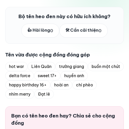
Bộ tên heo đen này có hữu ích không?
👍 Hài lòng
🛠️ Cần cải thiện
0
0
Tên vừa được cộng đồng đóng góp
hot war
Liên Quân
trường giang
buồn một chút
delta force
sweet 17+
huyền anh
happy birthday 16+
hoài an
chí phèo
nhím merry
Đạt lê
Bạn có tên heo đen hay? Chia sẻ cho cộng
đồng