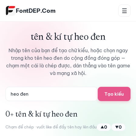
Bỏ qua tới nội dung
FontDEP.Com
☰
tên & kí tự heo đen
Nhập tên của bạn để tạo chữ kiểu, hoặc chọn ngay
trong kho tên heo đen do cộng đồng đóng góp —
chạm một cái là chép được, dán thẳng vào tên game
và mạng xã hội.
Tạo kiểu
0+ tên & kí tự heo đen
Chạm để chép · vuốt like để đẩy tên hay lên đầu
0
0
▲
▼