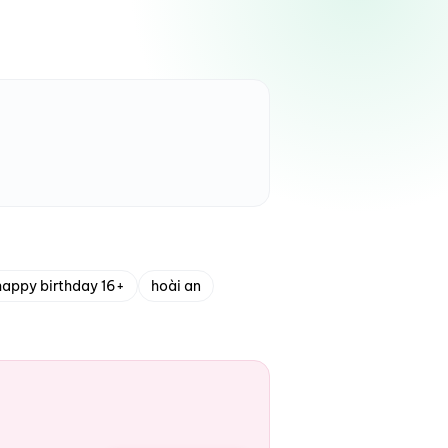
happy birthday 16+
hoài an