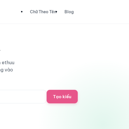
Chữ Theo Tên
Blog
u
n ethuu
ng vào
Tạo kiểu