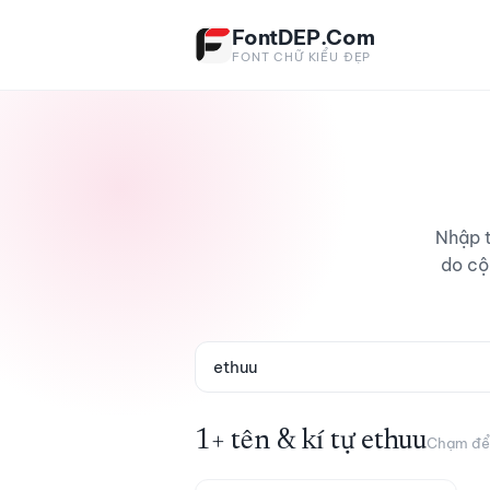
Bỏ qua tới nội dung
FontDEP.Com
FONT CHỮ KIỂU ĐẸP
Nhập t
do cộ
1+ tên & kí tự ethuu
Chạm để c