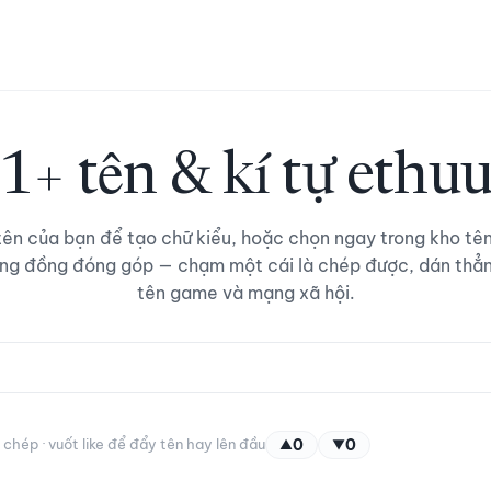
1+ tên & kí tự ethu
ên của bạn để tạo chữ kiểu, hoặc chọn ngay trong kho tê
ng đồng đóng góp — chạm một cái là chép được, dán thẳ
tên game và mạng xã hội.
hép · vuốt like để đẩy tên hay lên đầu
0
0
▲
▼