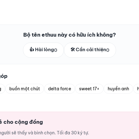
Bộ tên ethuu này có hữu ích không?
👍 Hài lòng
🛠️ Cần cải thiện
0
0
góp
g
buồn một chút
delta force
sweet 17+
huyền anh
sẻ cho cộng đồng
ười sẽ thấy và bình chọn. Tối đa 30 ký tự.