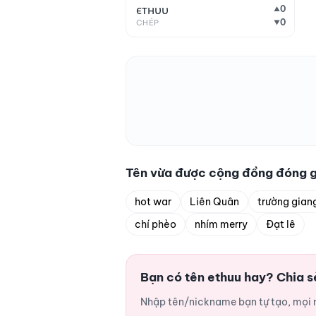
єтнυυ
0
▲
0
CHÉP
▼
Tên vừa được cộng đồng đóng 
hot war
Liên Quân
trường gian
chí phèo
nhím merry
Đạt lê
Bạn có tên ethuu hay? Chia 
Nhập tên/nickname bạn tự tạo, mọi ng