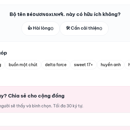
Bộ tên ʙéᴅươɴԍxιɴн₠. này có hữu ích không?
👍 Hài lòng
🛠️ Cần cải thiện
0
0
góp
g
buồn một chút
delta force
sweet 17+
huyền anh
ay? Chia sẻ cho cộng đồng
ười sẽ thấy và bình chọn. Tối đa 30 ký tự.