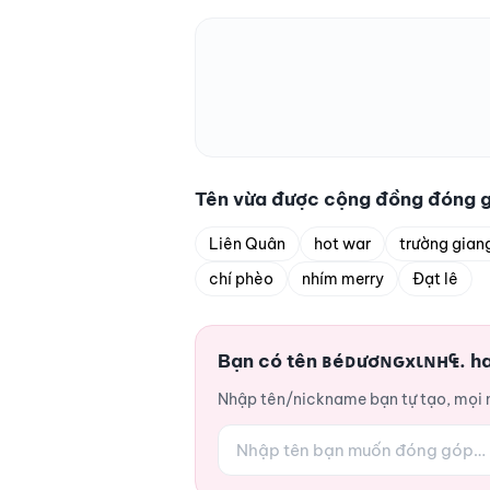
Tên vừa được cộng đồng đóng 
Liên Quân
hot war
trường gian
chí phèo
nhím merry
Đạt lê
Bạn có tên ʙéᴅươɴԍxιɴн₠. h
Nhập tên/nickname bạn tự tạo, mọi ng