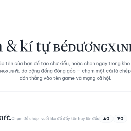
n & kí tự ʙéᴅươɴԍxιɴ
p tên của bạn để tạo chữ kiểu, hoặc chọn ngay trong kho
ɴԍxιɴн₠. do cộng đồng đóng góp — chạm một cái là chép
dán thẳng vào tên game và mạng xã hội.
ɴн₠.
Chạm để chép · vuốt like để đẩy tên hay lên đầu
0
0
▲
▼