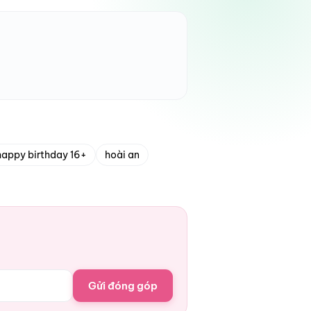
happy birthday 16+
hoài an
Gửi đóng góp