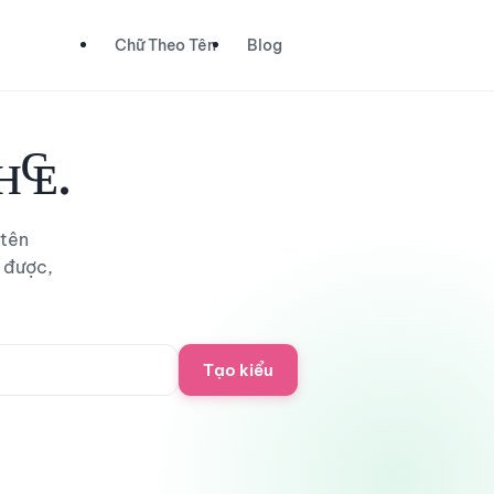
Chữ Theo Tên
Blog
н₠.
 tên
 được,
Tạo kiểu