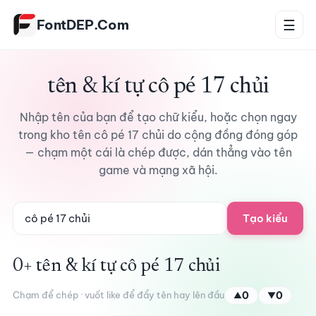
Bỏ qua tới nội dung
FontDEP.Com
☰
tên & kí tự cô pé 17 chủi
Nhập tên của bạn để tạo chữ kiểu, hoặc chọn ngay
trong kho tên cô pé 17 chủi do cộng đồng đóng góp
— chạm một cái là chép được, dán thẳng vào tên
game và mạng xã hội.
Tạo kiểu
0+ tên & kí tự cô pé 17 chủi
Chạm để chép · vuốt like để đẩy tên hay lên đầu
0
0
▲
▼