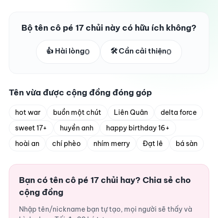
Bộ tên cô pé 17 chủi này có hữu ích không?
👍 Hài lòng
🛠️ Cần cải thiện
0
0
Tên vừa được cộng đồng đóng góp
hot war
buồn một chút
Liên Quân
delta force
sweet 17+
huyền anh
happy birthday 16+
hoài an
chí phèo
nhím merry
Đạt lê
bá sàn
Bạn có tên cô pé 17 chủi hay? Chia sẻ cho
cộng đồng
Nhập tên/nickname bạn tự tạo, mọi người sẽ thấy và