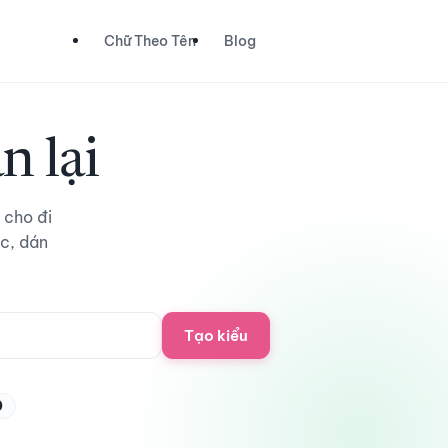
Chữ Theo Tên
Blog
n lại
 cho đi
c, dán
Tạo kiểu
0