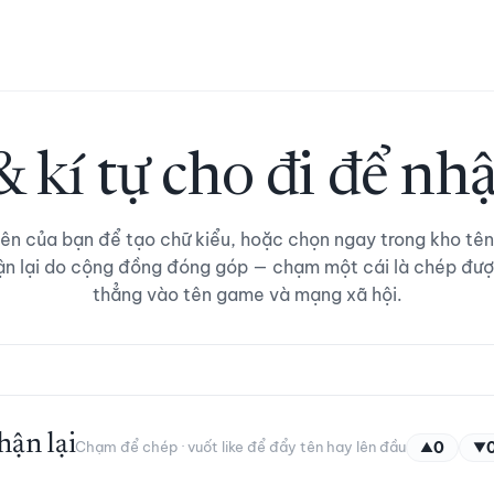
& kí tự cho đi để nhậ
ên của bạn để tạo chữ kiểu, hoặc chọn ngay trong kho tên
ận lại do cộng đồng đóng góp — chạm một cái là chép đượ
thẳng vào tên game và mạng xã hội.
hận lại
Chạm để chép · vuốt like để đẩy tên hay lên đầu
0
▲
▼