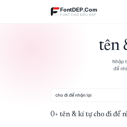
Bỏ qua tới nội dung
FontDEP.Com
FONT CHỮ KIỂU ĐẸP
tên 
Nhập t
để nh
0+ tên & kí tự cho đi để n