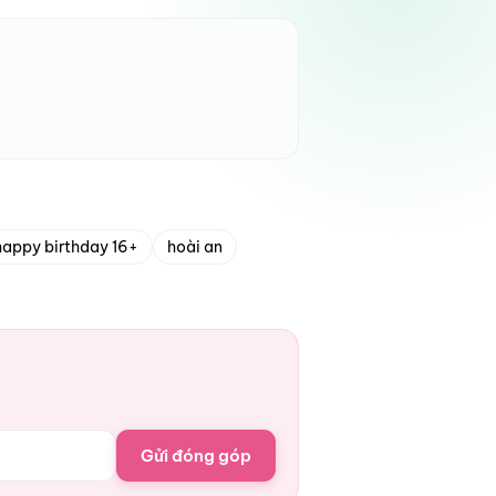
happy birthday 16+
hoài an
Gửi đóng góp