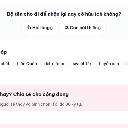
Bộ tên cho đi để nhận lại này có hữu ích không?
👍 Hài lòng
🛠️ Cần cải thiện
0
0
góp
 chút
Liên Quân
delta force
sweet 17+
huyền anh
i hay? Chia sẻ cho cộng đồng
ười sẽ thấy và bình chọn. Tối đa 30 ký tự.