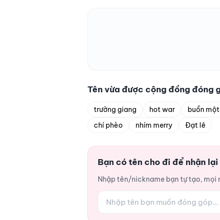
Tên vừa được cộng đồng đóng 
trường giang
hot war
buồn một
chí phèo
nhím merry
Đạt lê
Bạn có tên cho đi để nhận lạ
Nhập tên/nickname bạn tự tạo, mọi ng