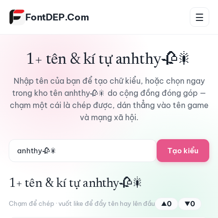
Bỏ qua tới nội dung
FontDEP.Com
☰
1+ tên & kí tự anhthy🥀🎇
Nhập tên của bạn để tạo chữ kiểu, hoặc chọn ngay
trong kho tên anhthy🥀🎇 do cộng đồng đóng góp —
chạm một cái là chép được, dán thẳng vào tên game
và mạng xã hội.
Tạo kiểu
1+ tên & kí tự anhthy🥀🎇
Chạm để chép · vuốt like để đẩy tên hay lên đầu
0
0
▲
▼