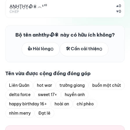
A̝N̝H̝T̝H̝Y̝🥀🎇︵ᵏ¹⁰
0
▲
0
CHÉP
▼
Bộ tên anhthy🥀🎇 này có hữu ích không?
👍 Hài lòng
🛠️ Cần cải thiện
0
0
Tên vừa được cộng đồng đóng góp
Liên Quân
hot war
trường giang
buồn một chút
delta force
sweet 17+
huyền anh
happy birthday 16+
hoài an
chí phèo
nhím merry
Đạt lê