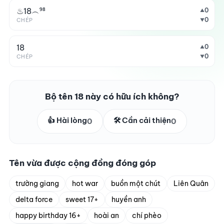
♨18︵⁹⁸
0
▲
0
CHÉP
▼
18
0
▲
0
CHÉP
▼
Bộ tên 18 này có hữu ích không?
👍 Hài lòng
🛠️ Cần cải thiện
0
0
Tên vừa được cộng đồng đóng góp
trường giang
hot war
buồn một chút
Liên Quân
delta force
sweet 17+
huyền anh
happy birthday 16+
hoài an
chí phèo