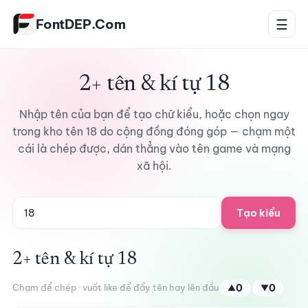
Bỏ qua tới nội dung
FontDEP.Com
☰
2+ tên & kí tự 18
Nhập tên của bạn để tạo chữ kiểu, hoặc chọn ngay
trong kho tên 18 do cộng đồng đóng góp — chạm một
cái là chép được, dán thẳng vào tên game và mạng
xã hội.
Tạo kiểu
2+ tên & kí tự 18
Chạm để chép · vuốt like để đẩy tên hay lên đầu
0
0
▲
▼